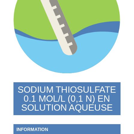
SODIUM THIOSULFATE
0.1 MOL/L (0,1 N) EN
SOLUTION AQUEUSE
INFORMATION