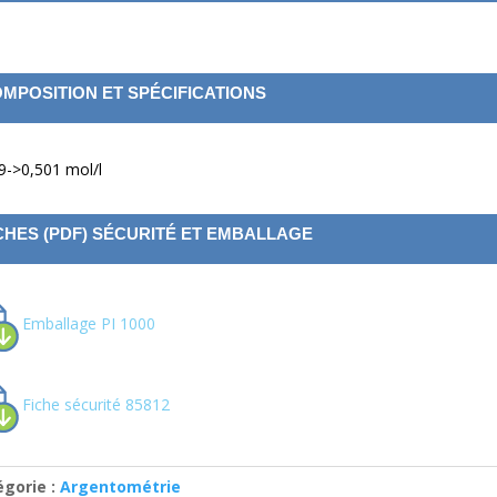
MPOSITION ET SPÉCIFICATIONS
9->0,501 mol/l
CHES (PDF) SÉCURITÉ ET EMBALLAGE
Emballage PI 1000
Fiche sécurité 85812
égorie :
Argentométrie