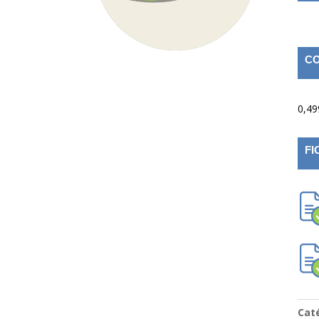
CO
0,49
FI
Cat